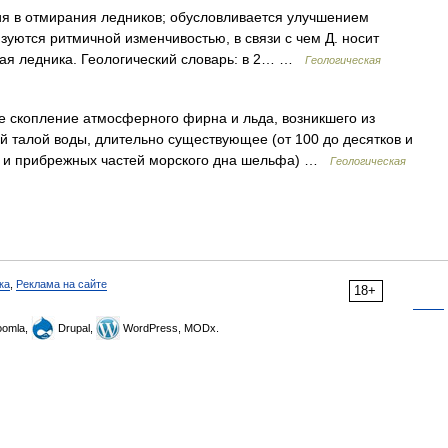
я в отмирания ледников; обусловливается улучшением
зуются ритмичной изменчивостью, в связи с чем Д. носит
рая ледника. Геологический словарь: в 2… …
Геологическая
 скопление атмосферного фирна и льда, возникшего из
й талой воды, длительно существующее (от 100 до десятков и
так и прибрежных частей морского дна шельфа) …
Геологическая
ка
,
Реклама на сайте
18+
omla,
Drupal,
WordPress, MODx.