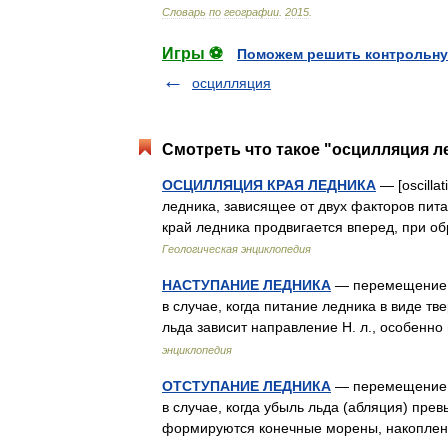
Словарь
по
географии
.
2015
.
Игры ⚽
Поможем решить контрольну
осцилляция
Смотреть что такое "осцилляция л
ОСЦИЛЛЯЦИЯ КРАЯ ЛЕДНИКА
— [oscilla
ледника, зависящее от двух факторов пит
край ледника продвигается вперед, при об
Геологическая энциклопедия
НАСТУПАНИЕ ЛЕДНИКА
— перемещение к
в случае, когда питание ледника в виде т
льда зависит направление Н. л., особен
энциклопедия
ОТСТУПАНИЕ ЛЕДНИКА
— перемещение к
в случае, когда убыль льда (абляция) превы
формируются конечные морены, накопле