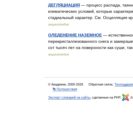
ДЕГЛЯЦИАЦИЯ
— процесс распада, таяни
климатических условий, которые характери
стадиальный характер. См. Осцилляция к
энциклопедия
ОЛЕДЕНЕНИЕ НАЗЕМНОЕ
— естественное
перекристаллизованного снега и замерзше
сот тысяч лет на поверхности как суши, 
энциклопедия
© Академик, 2000-2026
Обратная связь:
Техподдерж
👣 Путешествия
Экспорт словарей на сайты
, сделанные на PHP,
Jo