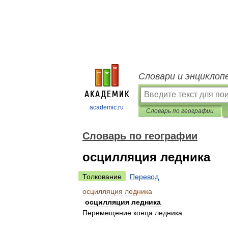
Словари и энциклоп
academic.ru
Словарь по географии
Словарь по географии
осцилляция ледника
Толкование
Перевод
осцилляция
ледника
осцилляция
ледника
Перемещение
конца
ледника
.