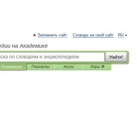
Запомнить сайт
Словарь на свой сайт
RU
едии на Академике
Найти!
Толкования
Переводы
Книги
Игры ⚽