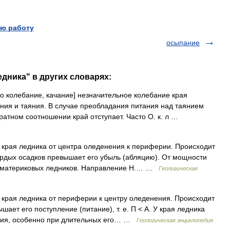
ю работу
осыпание
едника" в других словарях:
tio колебание, качание] незначительное колебание края
ания и таяния. В случае преобладания питания над таянием
ратном соотношении край отступает. Часто О. к. л …
рая ледника от центра оледенения к периферии. Происходит
вердых осадков превышает его убыль (абляцию). От мощности
но материковых ледников. Направление Н.… …
Геологическая
рая ледника от периферии к центру оледенения. Происходит
шает его поступление (питание), т. е. П < А. У края ледника
ния, особенно при длительных его… …
Геологическая энциклопедия